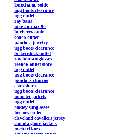
longchamp solde
ugg boots clearance
ugg outlet
ray bans
nike air max 90
burberry outlet
coach outlet
pandora jewelry
ugg boots clearance
birkenstock outlet
ray ban sunglasses
reebok outlet store
ugg outlet
ugg boots clearance
pandora charms
asics shoes
ugg boots clearance
moncler jackets
ugg outlet
oakley sunglasses
hermes outlet
cleveland cavaliers jersey
canada goose jackets
michael kors