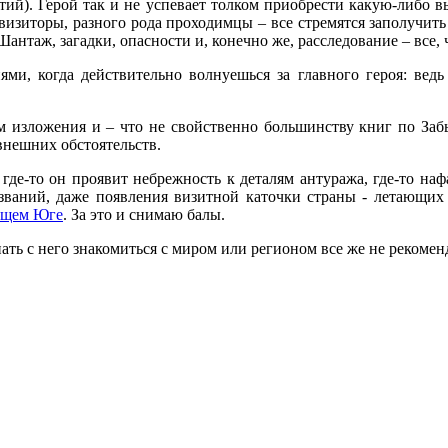
ытий). Герой так и не успевает толком приобрести какую-либо 
визиторы, разного рода проходимцы – все стремятся заполучить 
нтаж, загадки, опасности и, конечно же, расследование – все, 
и, когда действительно волнуешься за главного героя: ведь
 изложения и – что не свойственно большинству книг по Заб
внешних обстоятельств.
 где-то он проявит небрежность к деталям антуража, где-то наф
званий, даже появления визитной каточки страны - летающих 
щем Юге
. За это и снимаю балы.
ть с него знакомиться с миром или регионом все же не рекомен