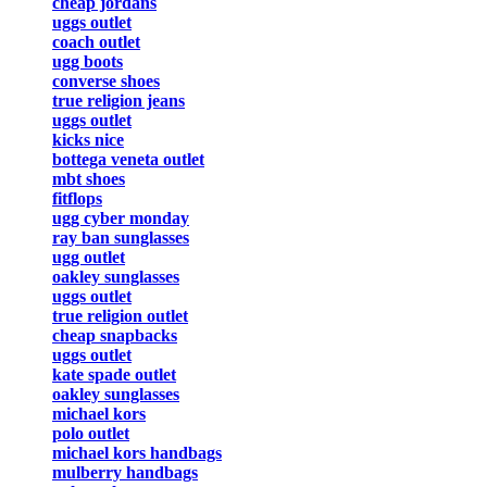
cheap jordans
uggs outlet
coach outlet
ugg boots
converse shoes
true religion jeans
uggs outlet
kicks nice
bottega veneta outlet
mbt shoes
fitflops
ugg cyber monday
ray ban sunglasses
ugg outlet
oakley sunglasses
uggs outlet
true religion outlet
cheap snapbacks
uggs outlet
kate spade outlet
oakley sunglasses
michael kors
polo outlet
michael kors handbags
mulberry handbags