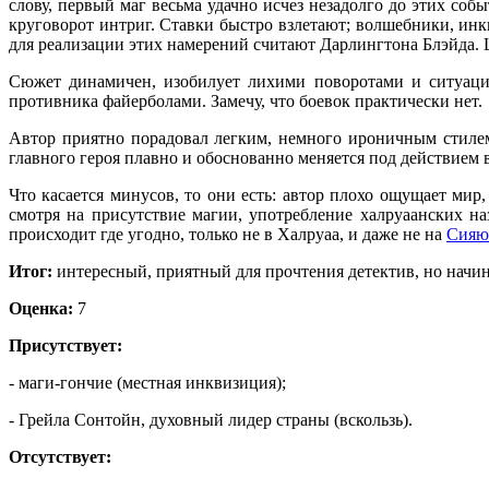
слову, первый маг весьма удачно исчез незадолго до этих соб
круговорот интриг. Ставки быстро взлетают; волшебники, инк
для реализации этих намерений считают Дарлингтона Блэйда. Ша
Сюжет динамичен, изобилует лихими поворотами и ситуациям
противника файерболами. Замечу, что боевок практически нет.
Автор приятно порадовал легким, немного ироничным стилем
главного героя плавно и обоснованно меняется под действием 
Что касается минусов, то они есть: автор плохо ощущает мир,
смотря на присутствие магии, употребление халруаанских на
происходит где угодно, только не в Халруаа, и даже не на
Сияю
Итог:
интересный, приятный для прочтения детектив, но начина
Оценка:
7
Присутствует:
- маги-гончие (местная инквизиция);
- Грейла Сонтойн, духовный лидер страны (вскользь).
Отсутствует: