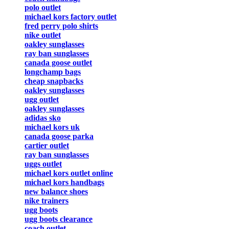
polo outlet
michael kors factory outlet
fred perry polo shirts
nike outlet
oakley sunglasses
ray ban sunglasses
canada goose outlet
longchamp bags
cheap snapbacks
oakley sunglasses
ugg outlet
oakley sunglasses
adidas sko
michael kors uk
canada goose parka
cartier outlet
ray ban sunglasses
uggs outlet
michael kors outlet online
michael kors handbags
new balance shoes
nike trainers
ugg boots
ugg boots clearance
coach outlet