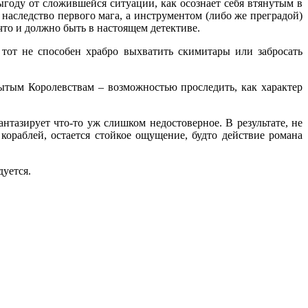
выгоду от сложившейся ситуации, как осознает себя втянутым в
наследство первого мага, а инструментом (либо же преградой)
что и должно быть в настоящем детективе.
 тот не способен храбро выхватить скимитары или забросать
ытым Королевствам – возможностью проследить, как характер
антазирует что-то уж слишком недостоверное. В результате, не
кораблей, остается стойкое ощущение, будто действие романа
дуется.