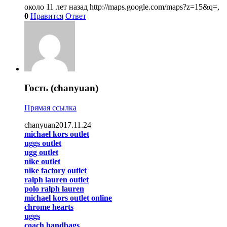
около 11 лет назад
http://maps.google.com/maps?z=15&q=,
0
Нравится
Ответ
Гость (chanyuan)
Прямая ссылка
chanyuan2017.11.24
michael kors outlet
uggs outlet
ugg outlet
nike outlet
nike factory outlet
ralph lauren outlet
polo ralph lauren
michael kors outlet online
chrome hearts
uggs
coach handbags