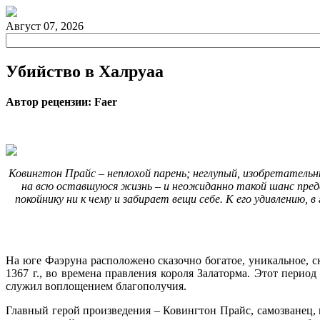
Август 07, 2026
Убийство в Халруаа
Автор рецензии: Faer
Ковингтон Прайс – неплохой парень; неглупый, изобретательны
на всю оставшуюся жизнь – и неожиданно такой шанс предс
покойнику ни к чему и забирает вещи себе. К его удивлению
На юге Фаэруна расположено сказочно богатое, уникальное, с
1367 г., во времена правления короля Залаторма. Этот перио
служил воплощением благополучия.
Главный герой произведения – Ковингтон Прайс, самозванец, 