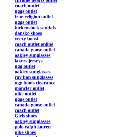
chrome hearts outlet
coach outlet
uggs outlet
true religion outlet
uggs outlet
birkenstock sandals
dansko shoes
yeezy boost
coach outlet online
canada goose outlet
oakley sunglasses
lakers jerseys
ugg outlet
oakley sunglasses
ray ban sunglasses
ugg boots clearance
moncler outlet
nike outlet
uggs outlet
canada goose outlet
coach outlet
Girls shoes
oakley sunglasses
polo ralph lauren
nike shoes