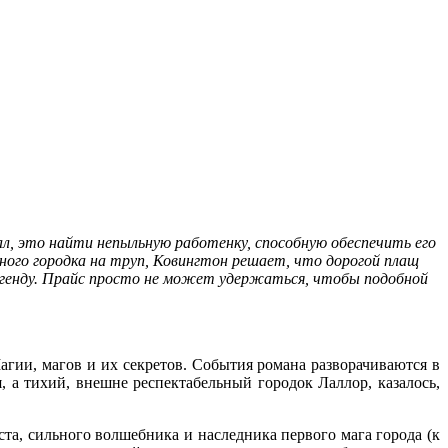
тал, это найти непыльную работенку, способную обеспечить его
ного городка на труп, Ковингтон решает, что дорогой плащ
 легенду. Прайс просто не может удержаться, чтобы подобной
Магии, магов и их секретов. События романа разворачиваются в
, а тихий, внешне респектабельный городок Лаллор, казалось,
та, сильного волшебника и наследника первого мага города (к