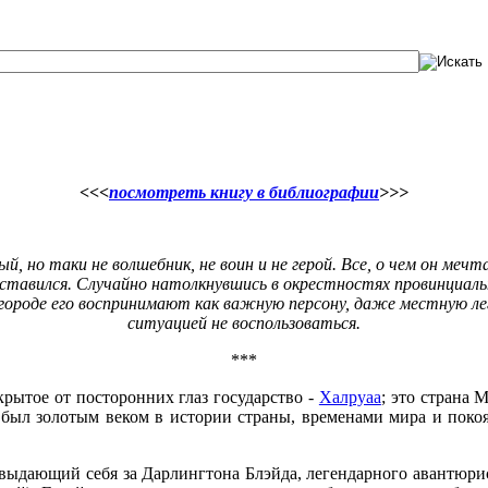
<<<
посмотреть книгу в библиографии
>>>
й, но таки не волшебник, не воин и не герой. Все, о чем он меч
тавился. Случайно натолкнувшись в окрестностях провинциаль
, в городе его воспринимают как важную персону, даже местную
ситуацией не воспользоваться.
***
крытое от посторонних глаз государство -
Халруаа
; это страна 
д был золотым веком в истории страны, временами мира и покоя
выдающий себя за Дарлингтона Блэйда, легендарного авантюрис