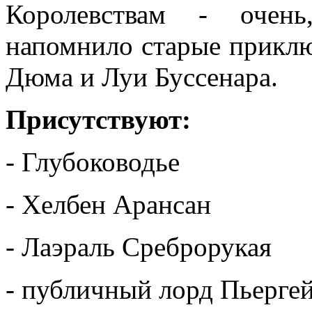
Королевствам - очен
напомнило старые прикл
Дюма и Луи Буссенара.
Присутствуют:
- Глубоководье
- Хелбен Арансан
- Лаэраль Среброрукая
- публичный лорд Пьерге