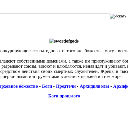
нкурирующие секты одного и того же божества могут вести 
ладеют собственными доменами, а также им прислуживают боги
и разрывают союзы, воюют и влюбляются, ненавидят и убивают, 
средством действия своих смертных служителей. Жрецы в тыся
ся первичными инструментами в деяниях церквей в этом мире.
ерховное божество
•
Боги
•
Предтечи
•
Архидияволы
•
Архиф
Боги прошлого