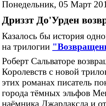
Понедельник, 05 Март 20
Дриззт До'Урден возв
Казалось бы история одно
на трилогии
"Возвращен
Роберт Сальваторе возвра
Королевств с новой трило
этих романах писатель п
города тёмных эльфов Ме
наёмника Джарлакcла и от