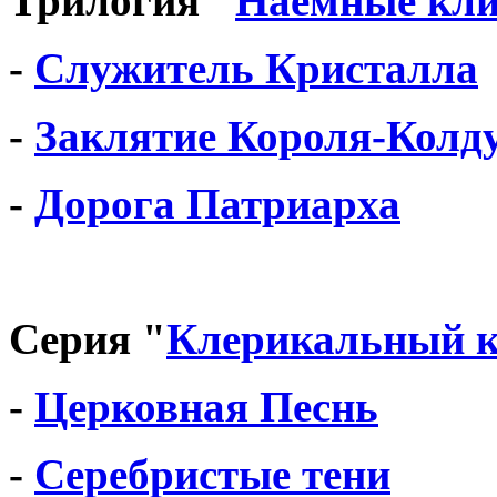
Трилогия "
Наёмные кл
-
Служитель Кристалла
-
Заклятие Короля-Колд
-
Дорога Патриарха
Серия "
Клерикальный к
-
Церковная Песнь
-
Серебристые тени