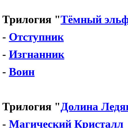
Трилогия "
Тёмный эль
-
Отступник
-
Изгнанник
-
Воин
Трилогия "
Долина Ледя
-
Магический Кристалл