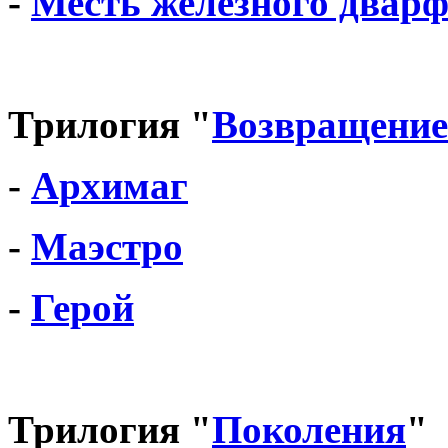
-
Месть железного двар
Трилогия "
Возвращение
-
Архимаг
-
Маэстро
-
Герой
Трилогия "
Поколения
"