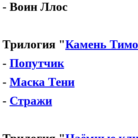
- Воин Ллос
Трилогия "
Камень Тим
-
Попутчик
-
Маска Тени
-
Стражи