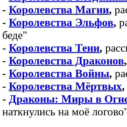
-
Королевства Магии
,
ра
-
Королевства Эльфов
,
ра
беде"
-
Королевства Тени
,
расс
-
Королевства Драконов
,
-
Королевства Войны
,
ра
-
Королевства Мёртвых
,
-
Драконы: Миры в Огн
наткнулись на моё логово