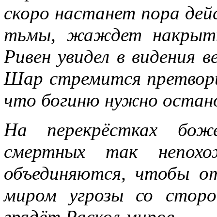
скоро настанет пора дей
тьмы, жаждет накрыть
Ривен увидел в видения 
Шар стремится претвори
что богиню нужно остан
На перекрёстках бож
смертных так непохо
объединяются, чтобы о
миром угрозы со стор
грядёт Раскол миров.