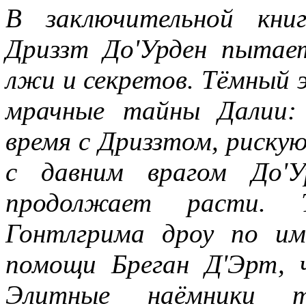
В заключительной книг
Дриззт До'Урден пытае
лжи и секретов. Тёмный э
мрачные тайны Далии: 
время с Дриззтом, рискую
с давним врагом До'У
продолжает расти. 
Гонтлгрима дроу по им
помощи Бреган Д'Эрт,
Элитные наёмники 