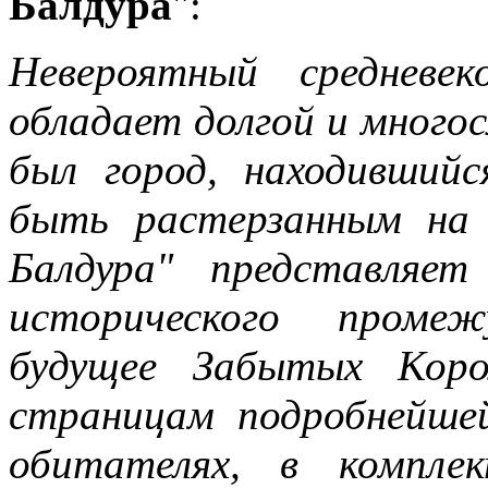
Балдура
":
Невероятный средневе
обладает долгой и многос
был город, находивший
быть растерзанным на 
Балдура" представляет
исторического проме
будущее Забытых Коро
страницам подробнейше
обитателях, в компле