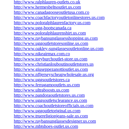
http://www.ralphlauren-outlets.co.uk
http://www.hermesbeltsoutlet.us.com
http://www.canadagooseoutletusa.com.co
http://www.coachfactoryoutletonlinestores.us.com
http://www.poloralphlaurenfactory.us.com
http://www.ugg-bootscanada.ca
http://www.poloralphlaurenshirt.us.com
http://www.raybansunglassesshopping.us.com
http://www.uggoutletstoresonline.us.com
http://www.oakley-sunglassesoutletonline.us.com
http://www.nikeairmax.com.co
http://www.toryburchoutlet-store.us.com
http://www.christianlouboutinoutletstores.us
http://www.giuseppezanottioutlet.us.com
http://www.nfljerseyscheapwholesale.us.org
http://www.uggsoutletstores.ca
http://www.ferragamooutlets.us.com
http://www.ultraboosts.us.com
http://www.pandoraoutletstores.us.com
http://www.uggsoutletsclearance.us.com
http://www.coachoutletstoreofficials.us.com
http://www.uggoutletoriginal.us.com
http://www.truereligionjeans-sale.us.com
http://www.raybansunglassesdesigner.us.com
http://www.mbtshoes-outlet.us.com