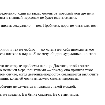
ределённо, один из таких моментов, который мои друзья и
наче главный персонаж не будет иметь смысла.
о писать сексуально — нет. Проблема, дорогие читатели, вот:
или, я так не люблю — но хотела для себя прояснить кое-
ла вот этого парня. Я не хочу обидеть художников, но этот
 то некоторые проблемы налицо. Для того, чтобы занять
по меньшей мере, понятными — почему она приняла такое
этом случае, когда девчонка-подросток соглашается заключить
зиции, когда её мотивам можно симпатизировать.
 обычно не случается с чуваком с такой мордой.
бы
не
сделала
.
Вы
бы
не
сделали
.
Не с этим чмом.