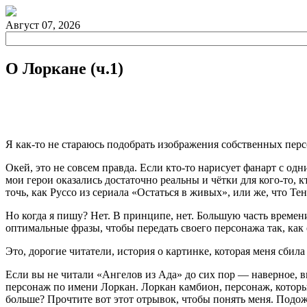
Август 07, 2026
О Лоркане (ч.1)
Я как-то не стараюсь подобрать изображения собственных пер
Окей, это не совсем правда. Если кто-то нарисует фанарт с одн
мои герои оказались достаточно реальны и чётки для кого-то, к
точь, как Руссо из сериала «Остаться в живых», или же, что Т
Но
когда
я
пишу
?
Нет
.
В
принципе
,
нет
.
Большую часть времени 
оптимальные фразы, чтобы передать своего персонажа так, как е
Это, дорогие читатели, история о картинке, которая меня сбила
Если вы не читали «Ангелов из Ада» до сих пор — наверное, в
персонаж по имени Лоркан. Лоркан камбион, персонаж, который
больше
?
Прочтите
вот
этот
отрывок
,
чтобы
понять
меня
.
Подож