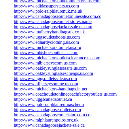
http://www.michaelkorsoutletonlinekors.us.com
http://www.adidassuperstars.us.com
http://www.polo-ralphlaurenuk.me.uk
http://www.canadagooseoutletonlinesale.com.co
http://www.canadagooseoutlet-stores.name
http://www.canadagoosejacketssale.us.com
http://www.mulberryhandbagsuk.co.uk
http://www.uggsoutletsboots.us.com
http://www.edhardyclothing.us.com
http://www.michaelkors-outlet.us.org
http://www.mbtshoesoutlets.us.com
http://www.michaelkorsoutletsclearance.us.com
http://www.mlbjerseyscom.us.com
http://www.oakleysunglassessite.us.com
http://www.oakleysunglassescheaps.us.com
http://www.uggsoutletssale.us.com
http://www.nfljerseysonline.us.com
http://www.michaelkors-handbags.in.net
http://www.coachoutletonlinecoachfactoryoutlets.us.com
http://www.uggscanadaoutlet.ca
http://www.polo-ralphlauren-pascher.fr
http://www.canadagoose-outlets.com
http://www.canadagooseoutletsinc.com.co
http://www.ralphlaurenpolos.org.uk
http://www.canadagoosejackets-sale.ca