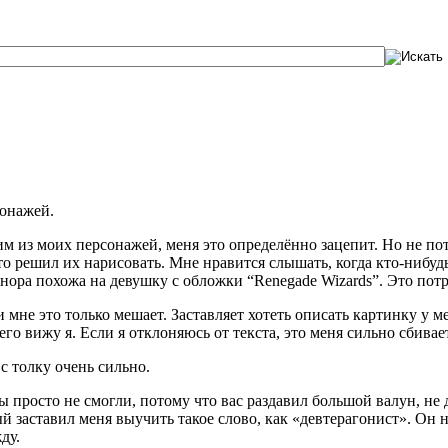
сонажей.
им из моих персонажей, меня это определённо зацепит. Но не пот
то решил их нарисовать. Мне нравится слышать, когда кто-нибудь 
еннора похожа на девушку с обложки “
Renegade
Wizards
”. Это
пот
мне это только мешает. Заставляет хотеть описать картинку у ме
го вижу я. Если я отклоняюсь от текста, это меня сильно сбивает
 с толку очень сильно.
ы просто не смогли, потому что вас раздавил большой валун, не
 заставил меня выучить такое слово, как «девтерагонист». Он н
ду.