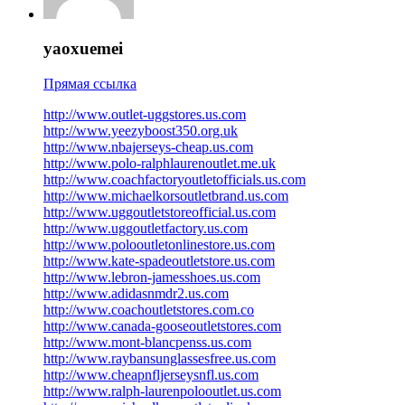
yaoxuemei
Прямая ссылка
http://www.outlet-uggstores.us.com
http://www.yeezyboost350.org.uk
http://www.nbajerseys-cheap.us.com
http://www.polo-ralphlaurenoutlet.me.uk
http://www.coachfactoryoutletofficials.us.com
http://www.michaelkorsoutletbrand.us.com
http://www.uggoutletstoreofficial.us.com
http://www.uggoutletfactory.us.com
http://www.polooutletonlinestore.us.com
http://www.kate-spadeoutletstore.us.com
http://www.lebron-jamesshoes.us.com
http://www.adidasnmdr2.us.com
http://www.coachoutletstores.com.co
http://www.canada-gooseoutletstores.com
http://www.mont-blancpenss.us.com
http://www.raybansunglassesfree.us.com
http://www.cheapnfljerseysnfl.us.com
http://www.ralph-laurenpolooutlet.us.com