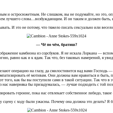
живым и остросюжетным. Не слишком, вы не подумайте, но это, оп
ием лучшего слова…возбуждающим. И он таким и должен быть, и
сывать. И это не потому, что тяжело писать сексуально или весел
— Чё по чём, братиш?
ображение камбиона из сорсбуков. Я не искала Лоркана — вспомн
ю, равно как и к ядам. Так что, без таковых намерений, я увиде
 делают операцию на глазу, да смилостивится над вами Господь —
мпатизировать её мотивам. Они должны вам нравиться и быть, 
 от того, как бы вы поступили сами в такой ситуации. Так что в 
из нас наверняка бы призадумалась, — лучше подходить с той по
зировать героине, пока нас отвлекает собственное либидо, такое
ту сцену с ходу были ужасны. Почему
она
должна
это
делать
?
Я