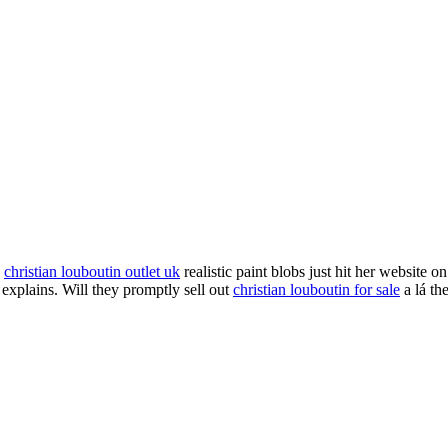
y
christian louboutin outlet uk
realistic paint blobs just hit her website o
 explains. Will they promptly sell out
christian louboutin for sale
a lá th