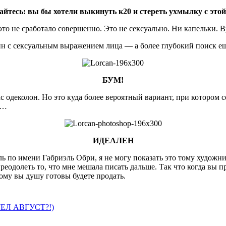
айтесь: вы бы хотели выкинуть к20 и стереть ухмылку с этой
это не сработало совершенно. Это
не
сексуально
.
Ни
капельки
.
В
ин с сексуальным выражением лица — а более глубокий поиск ещ
БУМ
!
ас одеколон. Но это куда более вероятный вариант, при котором 
о…
ИДЕАЛЕН
ль по имени Габриэль Обри, я не могу показать это тому художни
преодолеть то, что мне мешала писать дальше. Так что когда вы п
тому вы душу готовы будете продать.
ТЕЛ АВГУСТ?!)