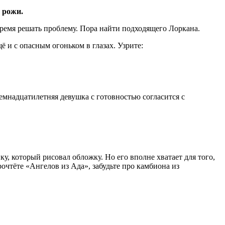
 рожи.
ремя
решать
проблему
.
Пора
найти
подходящего
Лоркана
.
ё и с опасным огоньком в глазах.
Узрите:
семнадцатилетняя девушка с готовностью согласится с
ку, который рисовал обложку. Но его вполне хватает для того,
рочтёте «Ангелов из Ада», забудьте про камбиона из