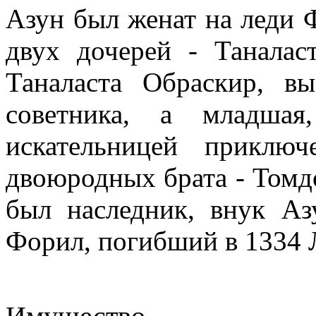
Азун был женат на леди 
двух дочерей - Таналас
Таналаста Обраскир, в
советника, а младшая
искательницей приклю
двоюродных брата - Томдо
был наследник, внук А
Форил, погибший в 1334 