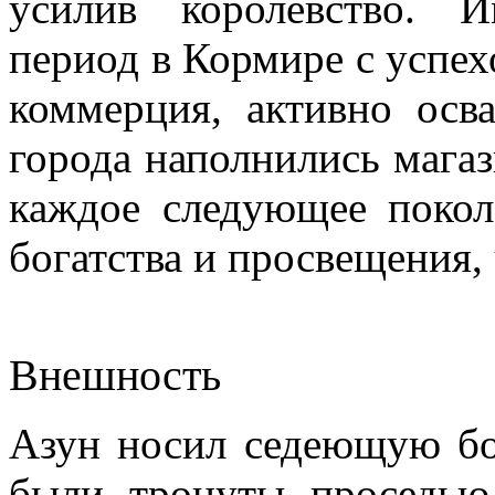
усилив королевство. 
период в Кормире с успех
коммерция, активно осва
города наполнились мага
каждое следующее покол
богатства и просвещения,
Внешность
Азун носил седеющую бо
были тронуты проседью